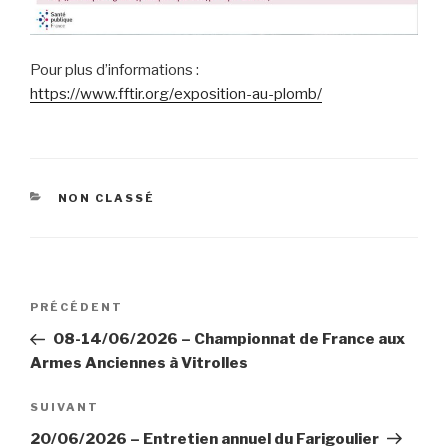
Pour plus d’informations :
https://www.fftir.org/exposition-au-plomb/
CATÉGORIES
NON CLASSÉ
Navigation
Article
PRÉCÉDENT
de
précédent
08-14/06/2026 – Championnat de France aux
l’article
Armes Anciennes à Vitrolles
Article
SUIVANT
suivant
20/06/2026 – Entretien annuel du Farigoulier