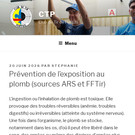
Aller
au
CTP
contenu
Club de Tir de Pertuis
principal
Menu
PUBLIÉ
20 JUIN 2026
PAR
STEPHANIE
LE
Prévention de l’exposition au
plomb (sources ARS et FFTir)
L’ingestion ou l’inhalation de plomb est toxique. Elle
provoque des troubles réversibles (anémie, troubles
digestifs) ou irréversibles (atteinte du système nerveux).
Une fois dans l’organisme, le plomb se stocke,
notamment dans les os, d’où il peut être libéré dans le