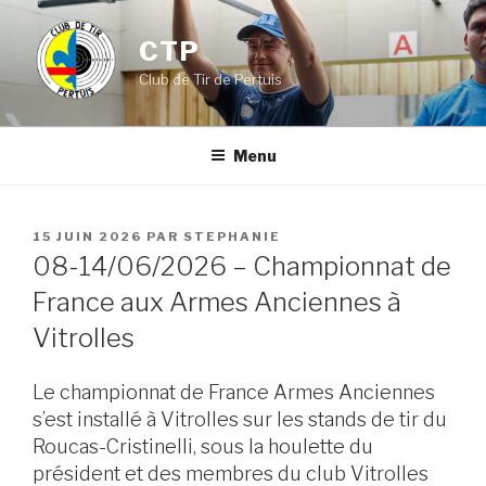
Aller
au
CTP
contenu
Club de Tir de Pertuis
principal
Menu
PUBLIÉ
15 JUIN 2026
PAR
STEPHANIE
LE
08-14/06/2026 – Championnat de
France aux Armes Anciennes à
Vitrolles
Le championnat de France Armes Anciennes
s’est installé à Vitrolles sur les stands de tir du
Roucas-Cristinelli, sous la houlette du
président et des membres du club Vitrolles