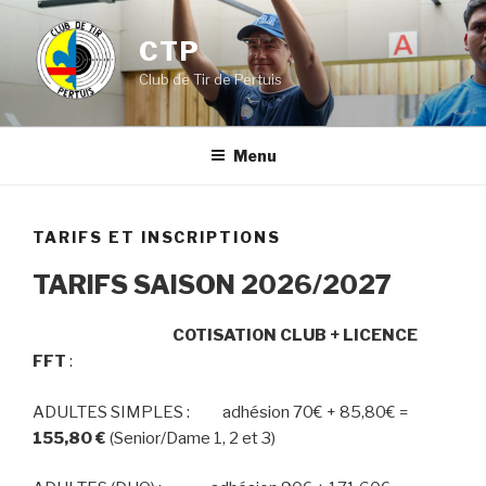
Aller
au
CTP
contenu
Club de Tir de Pertuis
principal
Menu
TARIFS ET INSCRIPTIONS
TARIFS SAISON 2026/2027
COTISATION CLUB + LICENCE
FFT
:
ADULTES SIMPLES : adhésion 70€ + 85,80€ =
155,80 €
(Senior/Dame 1, 2 et 3)