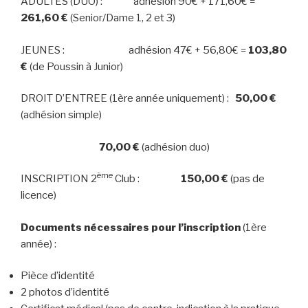
ADULTES (DUO) : adhésion 90€ + 171,60€ =
261,60 €
(Senior/Dame 1, 2 et 3)
JEUNES : adhésion 47€ + 56,80€ =
103,80
€
(de Poussin à Junior)
DROIT D’ENTREE (1ère année uniquement) :
50,00 €
(adhésion simple)
70,00 €
(adhésion duo)
ème
INSCRIPTION 2
Club :
150,00 €
(pas de
licence)
Documents nécessaires pour l’inscription
(1ère
année) :
Pièce d’identité
2 photos d’identité