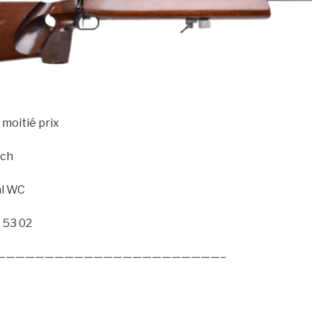
 moitié prix
tch
al WC
1 53 02
———————————————————————–