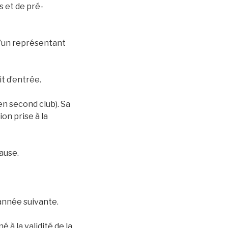
s et de pré-
d’un représentant
t d’entrée.
en second club). Sa
on prise à la
ause.
année suivante.
 à la validité de la