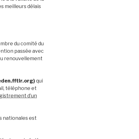
s meilleurs délais
membre du comité du
vention passée avec
n ou renouvellement
eden.fftir.org)
qui
il, téléphone et
egistrement d’un
s nationales est