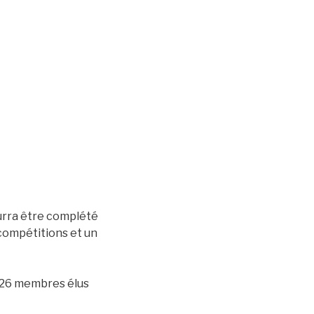
ourra être complété
 compétitions et un
 26 membres élus