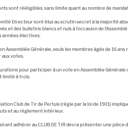
ts sont rééligibles, sans limite quant au nombre de mandat
té Directeur sont élus au scrutin secret à la majorité abs
s et des bulletins blancs et nuls à l’occasion de l’Assembl
s années électives.
 en Assemblée Générale, seuls les membres âgés de 16 ans r
 aux votes.
rations pour participer à un vote en Assemblée Générale o
 limité à trois.
iation Club de Tir de Pertuis (régie par la loi de 1901) impliqu
uts et au règlement intérieur.
irant adhérer au CLUB DE TIR devra présenter une pièce d’i