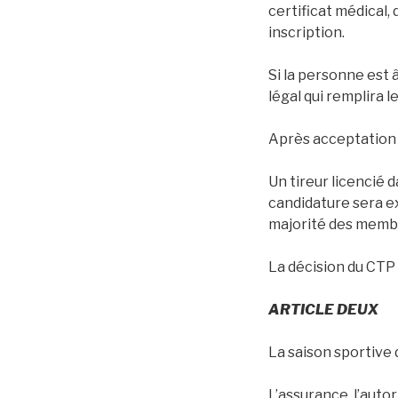
certificat médical,
inscription.
Si la personne est
légal qui remplira l
Après acceptation c
Un tireur licencié 
candidature sera ex
majorité des membr
La décision du CTP 
ARTICLE DEUX
La saison sportive
L’assurance, l’auto