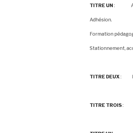
TITRE UN
: Admin
Adhésion.
Formation pédagog
Stationnement, accu
TITRE DEUX
: Dro
TITRE TROIS
: Dr