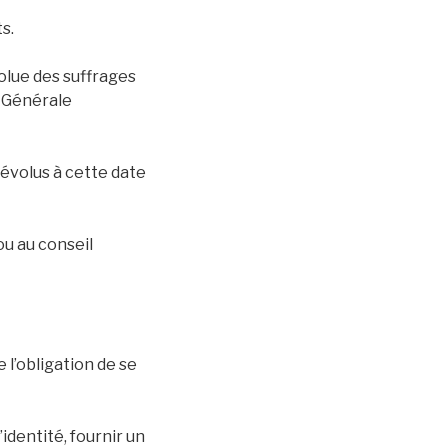
s.
olue des suffrages
é Générale
évolus à cette date
u au conseil
e l’obligation de se
dentité, fournir un