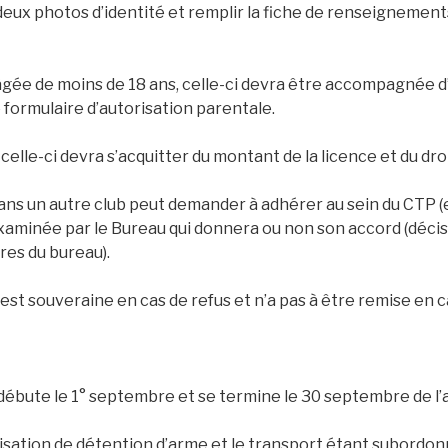
 deux photos d’identité et remplir la fiche de renseignement
 âgée de moins de 18 ans, celle-ci devra être accompagnée 
e formulaire d’autorisation parentale.
elle-ci devra s’acquitter du montant de la licence et du droi
dans un autre club peut demander à adhérer au sein du CTP (
aminée par le Bureau qui donnera ou non son accord (décisi
es du bureau).
est souveraine en cas de refus et n’a pas à être remise en c
 débute le 1° septembre et se termine le 30 septembre de l’
risation de détention d’arme et le transport étant subordonné