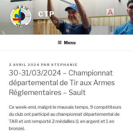
Aller
au
CTP
contenu
Club de Tir de Pertuis
principal
Menu
PUBLIÉ
2 AVRIL 2024
PAR
STEPHANIE
LE
30-31/03/2024 – Championnat
départemental de Tir aux Armes
Réglementaires – Sault
Ce week-end, malgré le mauvais temps, 9 compétiteurs
du club ont participé au championnat départemental de
TAR et ont remporté 2 médailles (1 en argent et 1 en
bronze).