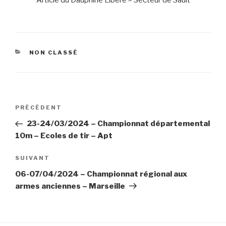
CATÉGORIES
NON CLASSÉ
Navigation
Article
PRÉCÉDENT
de
précédent
23-24/03/2024 – Championnat départemental
l’article
10m – Ecoles de tir – Apt
Article
SUIVANT
suivant
06-07/04/2024 – Championnat régional aux
armes anciennes – Marseille