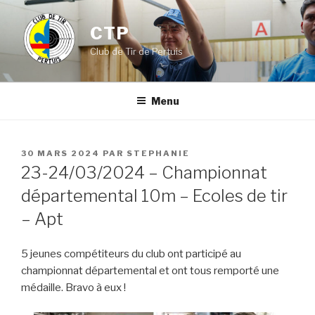
Aller
au
CTP
contenu
Club de Tir de Pertuis
principal
Menu
PUBLIÉ
30 MARS 2024
PAR
STEPHANIE
LE
23-24/03/2024 – Championnat
départemental 10m – Ecoles de tir
– Apt
5 jeunes compétiteurs du club ont participé au
championnat départemental et ont tous remporté une
médaille. Bravo à eux !