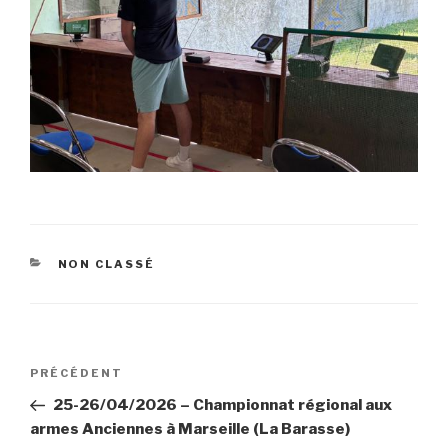
CATÉGORIES
NON CLASSÉ
Navigation
Article
PRÉCÉDENT
de
précédent
25-26/04/2026 – Championnat régional aux
l’article
armes Anciennes à Marseille (La Barasse)