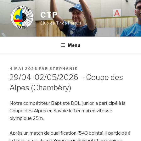
Aller
au
CTP
contenu
Club de Tir de Pertuis
principal
Menu
PUBLIÉ
4 MAI 2026
PAR
STEPHANIE
LE
29/04-02/05/2026 – Coupe des
Alpes (Chambéry)
Notre compétiteur Baptiste DOL, junior, a participé à la
Coupe des Alpes en Savoie le 1er mai en vitesse
olympique 25m.
Après un match de qualification (543 points), il participe à
la finale et se classe 3ème en individuel et en équipes,