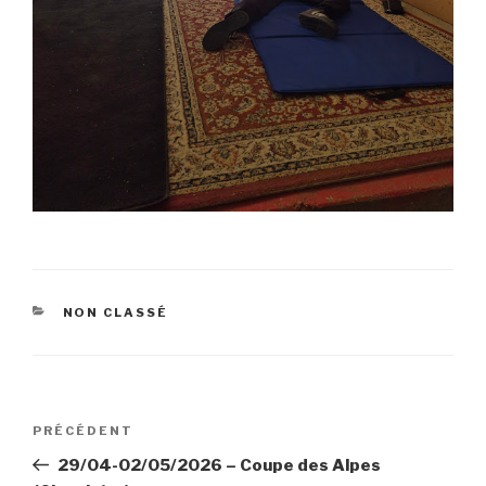
CATÉGORIES
NON CLASSÉ
Navigation
Article
PRÉCÉDENT
de
précédent
29/04-02/05/2026 – Coupe des Alpes
l’article