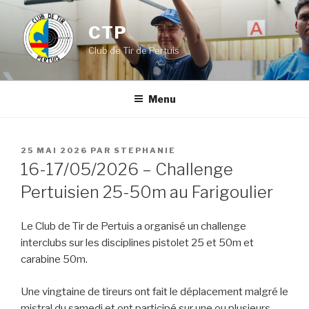
Aller
au
CTP
contenu
Club de Tir de Pertuis
principal
Menu
PUBLIÉ
25 MAI 2026
PAR
STEPHANIE
LE
16-17/05/2026 – Challenge
Pertuisien 25-50m au Farigoulier
Le Club de Tir de Pertuis a organisé un challenge
interclubs sur les disciplines pistolet 25 et 50m et
carabine 50m.
Une vingtaine de tireurs ont fait le déplacement malgré le
mistral du samedi et ont participé sur une ou plusieurs