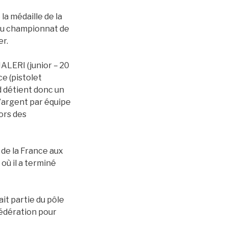
la médaille de la
 au championnat de
er.
MALERI (junior – 20
ce (pistolet
d détient donc un
d’argent par équipe
ors des
 de la France aux
où il a terminé
it partie du pôle
 fédération pour