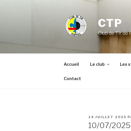
Aller
au
contenu
CTP
principal
Club de Tir de 
Accueil
Le club
Les 
Contact
PUBLIÉ
14 JUILLET 2025
P
LE
10/07/2025