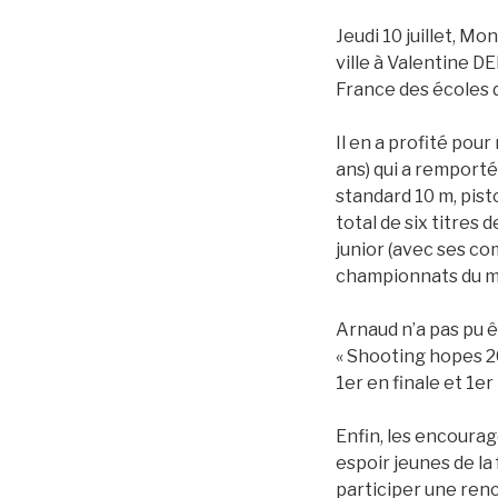
Jeudi 10 juillet, M
ville à Valentine D
France des écoles d
Il en a profité pou
ans) qui a remporté
standard 10 m, pist
total de six titres
junior (avec ses c
championnats du m
Arnaud n’a pas pu ê
« Shooting hopes 20
1er en finale et 1er
Enfin, les encourag
espoir jeunes de la
participer une ren