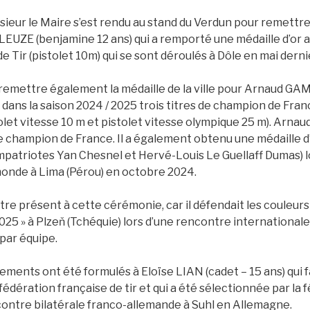
onsieur le Maire s’est rendu au stand du Verdun pour remettre 
ELEUZE (benjamine 12 ans) qui a remporté une médaille d’or
e Tir (pistolet 10m) qui se sont déroulés à Dôle en mai derni
r remettre également la médaille de la ville pour Arnaud GA
 dans la saison 2024 / 2025 trois titres de champion de Fran
olet vitesse 10 m et pistolet vitesse olympique 25 m). Arnau
 de champion de France. Il a également obtenu une médaille 
ompatriotes Yan Chesnel et Hervé-Louis Le Guellaff Dumas) l
onde à Lima (Pérou) en octobre 2024.
tre présent à cette cérémonie, car il défendait les couleurs
25 » à Plzeň (Tchéquie) lors d’une rencontre internationale 
 par équipe.
ements ont été formulés à Eloïse LIAN (cadet – 15 ans) qui fa
 fédération française de tir et qui a été sélectionnée par la
contre bilatérale franco-allemande à Suhl en Allemagne.