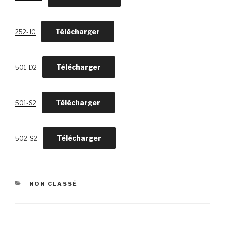
Télécharger
252-JG
Télécharger
501-D2
Télécharger
501-S2
Télécharger
502-S2
CATÉGORIES
NON CLASSÉ