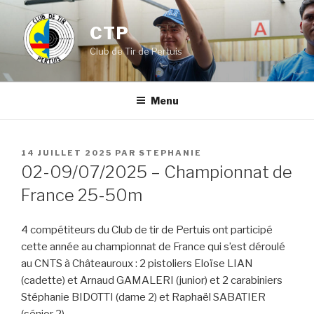
Aller
au
CTP
contenu
Club de Tir de Pertuis
principal
Menu
PUBLIÉ
14 JUILLET 2025
PAR
STEPHANIE
LE
02-09/07/2025 – Championnat de
France 25-50m
4 compétiteurs du Club de tir de Pertuis ont participé
cette année au championnat de France qui s’est déroulé
au CNTS à Châteauroux : 2 pistoliers Eloïse LIAN
(cadette) et Arnaud GAMALERI (junior) et 2 carabiniers
Stéphanie BIDOTTI (dame 2) et Raphaël SABATIER