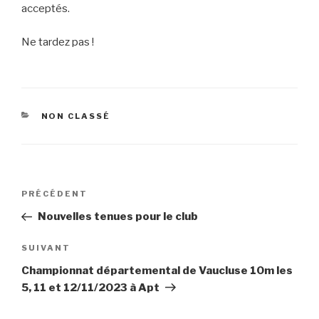
acceptés.
Ne tardez pas !
CATÉGORIES
NON CLASSÉ
Navigation
Article
PRÉCÉDENT
de
précédent
Nouvelles tenues pour le club
l’article
Article
SUIVANT
suivant
Championnat départemental de Vaucluse 10m les
5, 11 et 12/11/2023 à Apt