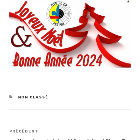
CATÉGORIES
NON CLASSÉ
Navigation
Article
PRÉCÉDENT
de
précédent