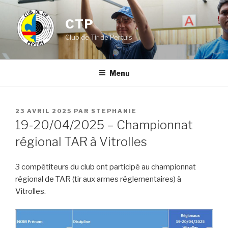
Aller
au
CTP
contenu
Club de Tir de Pertuis
principal
Menu
PUBLIÉ
23 AVRIL 2025
PAR
STEPHANIE
LE
19-20/04/2025 – Championnat
régional TAR à Vitrolles
3 compétiteurs du club ont participé au championnat
régional de TAR (tir aux armes réglementaires) à
Vitrolles.