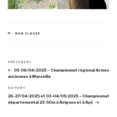
CATÉGORIES
NON CLASSÉ
Navigation
Article
PRÉCÉDENT
de
précédent
05-06/04/2025 – Championnat régional Armes
l’article
anciennes à Marseille
Article
SUIVANT
suivant
26-27/04/2025 et 03-04/05/2025 – Championnat
départemental 25-50m à Avignon et à Apt