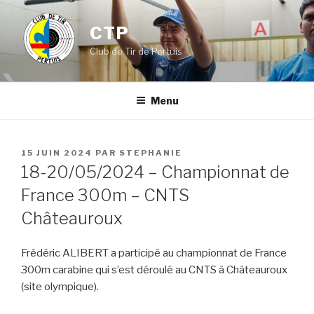
Aller
au
CTP
contenu
Club de Tir de Pertuis
principal
Menu
PUBLIÉ
15 JUIN 2024
PAR
STEPHANIE
LE
18-20/05/2024 – Championnat de
France 300m – CNTS
Châteauroux
Frédéric ALIBERT a participé au championnat de France
300m carabine qui s’est déroulé au CNTS à Châteauroux
(site olympique).