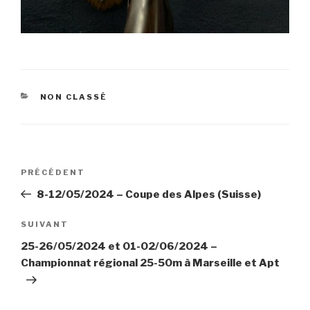
CATÉGORIES
NON CLASSÉ
Navigation
Article
PRÉCÉDENT
de
précédent
8-12/05/2024 – Coupe des Alpes (Suisse)
l’article
Article
SUIVANT
suivant
25-26/05/2024 et 01-02/06/2024 –
Championnat régional 25-50m à Marseille et Apt