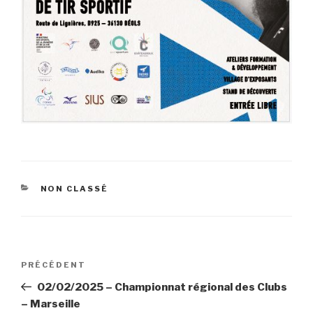
CATÉGORIES
NON CLASSÉ
Navigation
Article
PRÉCÉDENT
de
précédent
02/02/2025 – Championnat régional des Clubs
l’article
– Marseille