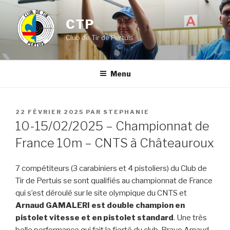
Aller
au
CTP
contenu
Club de Tir de Pertuis
principal
Menu
PUBLIÉ
22 FÉVRIER 2025
PAR
STEPHANIE
LE
10-15/02/2025 – Championnat de
France 10m – CNTS à Châteauroux
7 compétiteurs (3 carabiniers et 4 pistoliers) du Club de
Tir de Pertuis se sont qualifiés au championnat de France
qui s’est déroulé sur le site olympique du CNTS et
Arnaud GAMALERI est double champion en
pistolet vitesse et en pistolet standard
. Une très