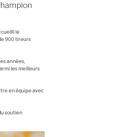
champion
ueilli le
de 900 tireurs
ues années,
rmi les meilleurs
titre en équipe avec
du soutien