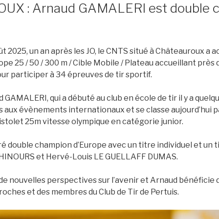
X : Arnaud GAMALERI est double 
oût 2025, un an après les JO, le CNTS situé à Châteauroux a acc
e 25 / 50 / 300 m / Cible Mobile / Plateau accueillant près 
r participer à 34 épreuves de tir sportif.
 GAMALERI, qui a débuté au club en école de tir il y a quelq
s aux évènements internationaux et se classe aujourd’hui pa
pistolet 25m vitesse olympique en catégorie junior.
acré double champion d’Europe avec un titre individuel et un 
CHINOURS et Hervé-Louis LE GUELLAFF DUMAS.
de nouvelles perspectives sur l’avenir et Arnaud bénéficie 
roches et des membres du Club de Tir de Pertuis.