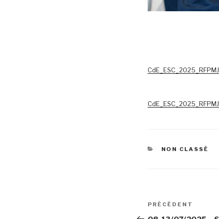
CdE_ESC_2025_RFPMJ
CdE_ESC_2025_RFPMJ
CATÉGORIES
NON CLASSÉ
Navigation
Article
PRÉCÉDENT
de
précédent