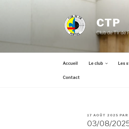
Aller
au
contenu
CTP
principal
Club de Tir de 
Accueil
Le club
Les 
Contact
PUBLIÉ
17 AOÛT 2025
PA
LE
03/08/2025