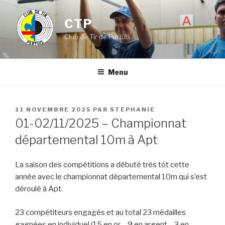
Aller
au
CTP
contenu
Club de Tir de Pertuis
principal
Menu
PUBLIÉ
11 NOVEMBRE 2025
PAR
STEPHANIE
LE
01-02/11/2025 – Championnat
départemental 10m à Apt
La saison des compétitions a débuté très tôt cette
année avec le championnat départemental 10m qui s’est
déroulé à Apt.
23 compétiteurs engagés et au total 23 médailles
gagnées en individuel (15 en or – 9 en argent – 3 en